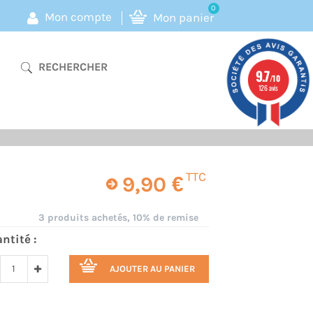
0
Mon compte
Mon panier
RECHERCHER
9.7
/10
126 avis
TTC
9,90 €
3 produits achetés, 10% de remise
ntité :
AJOUTER AU PANIER