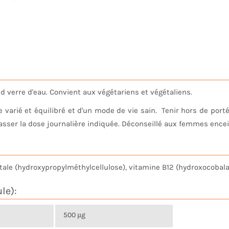
nd verre d'eau. Convient aux végétariens et végétaliens.
arié et équilibré et d'un mode de vie sain. Tenir hors de portée
ser la dose journalière indiquée. Déconseillé aux femmes encein
égétale (hydroxypropylméthylcellulose), vitamine B12 (hydroxocobal
le):
500 µg